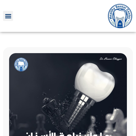
خطي
لى
لمحتوى