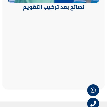
نصائح بعد تركيب التقويم
W
P
h
h
o
a
n
t